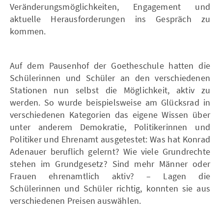
Veränderungsmöglichkeiten, Engagement und
aktuelle Herausforderungen ins Gespräch zu
kommen.
Auf dem Pausenhof der Goetheschule hatten die
Schülerinnen und Schüler an den verschiedenen
Stationen nun selbst die Möglichkeit, aktiv zu
werden. So wurde beispielsweise am Glücksrad in
verschiedenen Kategorien das eigene Wissen über
unter anderem Demokratie, Politikerinnen und
Politiker und Ehrenamt ausgetestet: Was hat Konrad
Adenauer beruflich gelernt? Wie viele Grundrechte
stehen im Grundgesetz? Sind mehr Männer oder
Frauen ehrenamtlich aktiv? – Lagen die
Schülerinnen und Schüler richtig, konnten sie aus
verschiedenen Preisen auswählen.