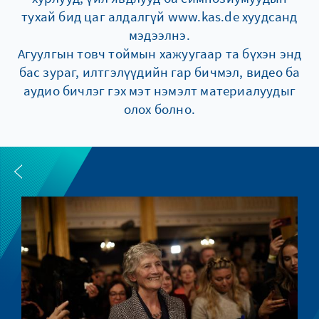
тухай бид цаг алдалгүй www.kas.de хуудсанд
мэдээлнэ.
Агуулгын товч тоймын хажуугаар та бүхэн энд
бас зураг, илтгэлүүдийн гар бичмэл, видео ба
аудио бичлэг гэх мэт нэмэлт материалуудыг
олох болно.