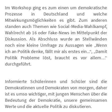
Im Workshop ging es zum einen um demokratische
Prozesse in Deutschland und welche
Mitwirkungsmöglichkeiten es gibt. Zum anderen
standen auch Themen wie Social-Media-Wahlkampf,
Wahlrecht ab 16 oder Fake-News im Mittelpunkt der
Diskussion. Als Abschluss wurde an Stellwänden
noch eine kleine Umfrage zu Aussagen wie „Wenn
ich an Politik denke, fällt mir als erstes ein...“, „Damit
Politik Probleme löst, braucht es vor allem…“
durchgeführt.
Informierte Schülerinnen und Schüler sind die
Demokratinnen und Demokraten von morgen, daher
ist es umso wichtiger, mit jungen Menschen über die
Bedeutung der Demokratie, unsere gemeinsamen
Werte und die aktuelle Politik zu diskutieren.