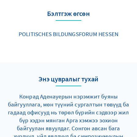
Бэлтгэж өгсөн
POLITISCHES BILDUNGSFORUM HESSEN
Энэ цувралыг тухай
Конрад Аденауерын нэрэмжит буяны
байгууллага, мөн түүний сургалтын төвүүд ба
гадаад офисууд нь төрөл бүрийн сэдвээр жил
бүр хэдэн мянган Арга хэмжээ зохион
байгуулан явуулдаг. Сонгон авсан бага
хурлууд, үйл явдлууд ба симпозиумуудын