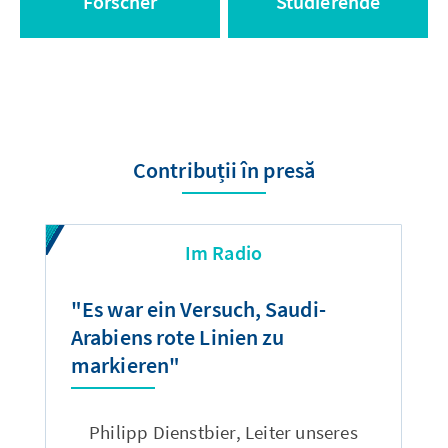
Forscher
Studierende
Contribuții în presă
Im Radio
"Es war ein Versuch, Saudi-
"
Arabiens rote Linien zu
D
markieren"
m
z
Philipp Dienstbier, Leiter unseres