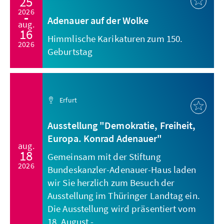
25
2026
Adenauer auf der Wolke
aug.
16
Himmlische Karikaturen zum 150.
2026
Geburtstag
Erfurt
Ausstellung "Demokratie, Freiheit,
Europa. Konrad Adenauer"
aug.
18
Gemeinsam mit der Stiftung
2026
Bundeskanzler-Adenauer-Haus laden
wir Sie herzlich zum Besuch der
Ausstellung im Thüringer Landtag ein.
Die Ausstellung wird präsentiert vom
18. August - ...