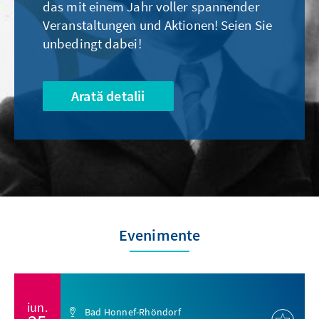
das mit einem Jahr voller spannender
Veranstaltungen und Aktionen! Seien Sie
unbedingt dabei!
Arată detalii
Evenimente
iun.
Bad Honnef-Rhöndorf