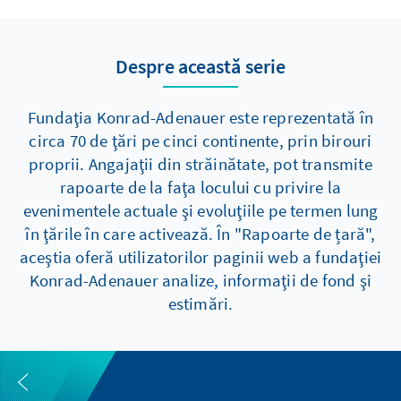
Despre această serie
Fundaţia Konrad-Adenauer este reprezentată în
circa 70 de ţări pe cinci continente, prin birouri
proprii. Angajaţii din străinătate, pot transmite
rapoarte de la faţa locului cu privire la
evenimentele actuale şi evoluţiile pe termen lung
în ţările în care activează. În "Rapoarte de țară",
aceştia oferă utilizatorilor paginii web a fundaţiei
Konrad-Adenauer analize, informaţii de fond şi
estimări.