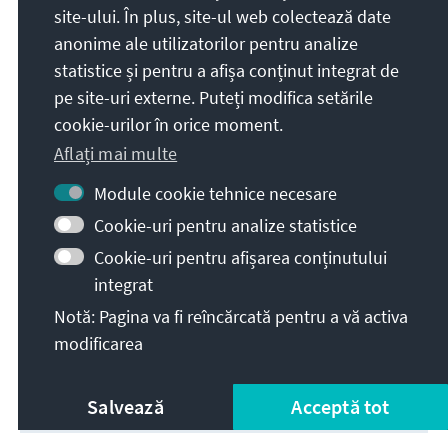
site-ului. În plus, site-ul web colectează date
anonime ale utilizatorilor pentru analize
statistice și pentru a afișa conținut integrat de
pe site-uri externe. Puteți modifica setările
cookie-urilor în orice moment.
Aflați mai multe
Module cookie tehnice necesare
Cookie-uri pentru analize statistice
Cookie-uri pentru afișarea conținutului
integrat
Länderbericht Neuer Jemen, neuer Golf
Notă: Pagina va fi reîncărcată pentru a vă activa
modificarea
Descarcă
Salvează
Acceptă tot