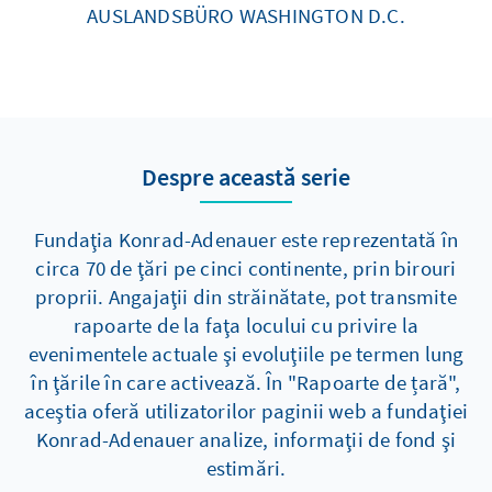
AUSLANDSBÜRO WASHINGTON D.C.
Despre această serie
Fundaţia Konrad-Adenauer este reprezentată în
circa 70 de ţări pe cinci continente, prin birouri
proprii. Angajaţii din străinătate, pot transmite
rapoarte de la faţa locului cu privire la
evenimentele actuale şi evoluţiile pe termen lung
în ţările în care activează. În "Rapoarte de țară",
aceştia oferă utilizatorilor paginii web a fundaţiei
Konrad-Adenauer analize, informaţii de fond şi
estimări.