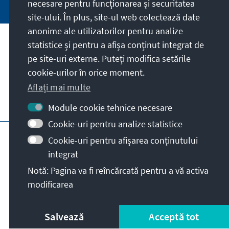
necesare pentru funcționarea și securitatea
site-ului. În plus, site-ul web colectează date
anonime ale utilizatorilor pentru analize
statistice și pentru a afișa conținut integrat de
Misiunea noastră
pe site-uri externe. Puteți modifica setările
cookie-urilor în orice moment.
Contact
Aflați mai multe
Alte oferte ale fundației
Module cookie tehnice necesare
Cookie-uri pentru analize statistice
Impressum
Protecția datelor personale
Cookie-uri pentru afișarea conținutului
Termeni de utilizare
integrat
Erklärung zur Barrierefreiheit
Barriere melden
Notă: Pagina va fi reîncărcată pentru a vă activa
Hartă site
modificarea
© Konrad-Adenauer-Stiftung e.V. 2026
Salvează
Acceptă tot