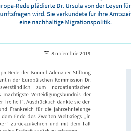
ropa-Rede plädierte Dr. Ursula von der Leyen für 
unftsfragen wird. Sie verkündete für ihre Amtszei
eine nachhaltige Migrationspolitik.
8 noiembrie 2019
opa-Rede der Konrad-Adenauer-Stiftung
entin der Europäischen Kommission Dr.
erständlich zum nordatlantischen
s mächtigste Verteidigungsbündnis der
r Freiheit“. Ausdrücklich dankte sie den
nd Frankreich für die jahrzehntelange
 dem Ende des Zweiten Weltkriegs „in
ker“ zurückzukehren und mit dem Fall
seine Freiheit zurück zu erlangen.