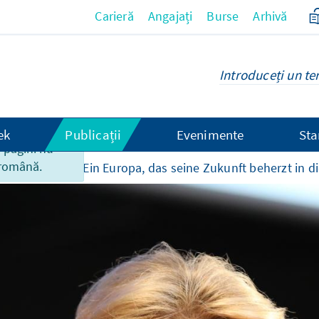
Carieră
Angajați
Burse
Arhivă
ek
Publicații
Evenimente
Sta
 pagini nu
 română.
manifestari
„Ein Europa, das seine Zukunft beherzt in 