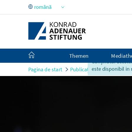
Skip to Main Content
Themen
Mediath
Conținutul acestei
este disponibil in
Pagina de start
Publicații
Contributii la 