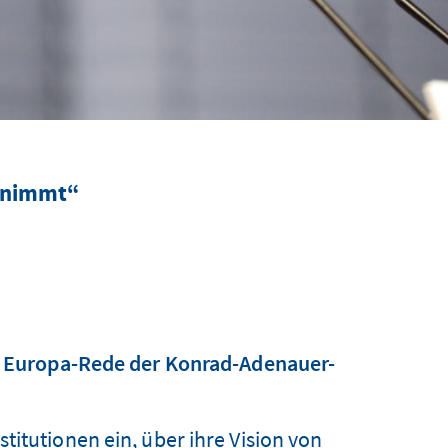
d nimmt“
te Europa-Rede der Konrad-Adenauer-
titutionen ein, über ihre Vision von