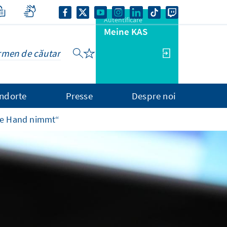
Autentificare
Meine KAS
ndorte
Presse
Despre noi
die Hand nimmt“