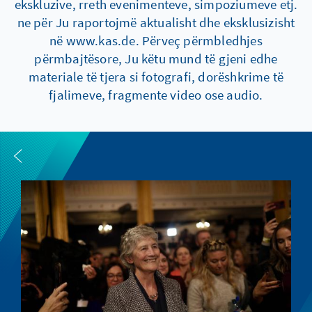
ekskluzive, rreth evenimenteve, simpoziumeve etj.
ne për Ju raportojmë aktualisht dhe eksklusizisht
në www.kas.de. Përveç përmbledhjes
përmbajtësore, Ju këtu mund të gjeni edhe
materiale të tjera si fotografi, dorëshkrime të
fjalimeve, fragmente video ose audio.