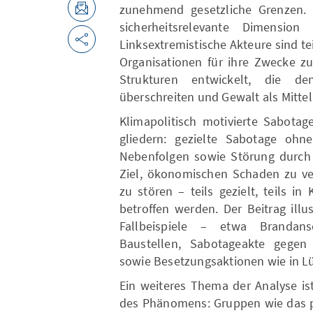
zunehmend gesetzliche Grenzen. D
sicherheitsrelevante Dimension 
Linksextremistische Akteure sind tei
Organisationen für ihre Zwecke zu
Strukturen entwickelt, die d
überschreiten und Gewalt als Mitte
Klimapolitisch motivierte Sabotage
gliedern: gezielte Sabotage ohn
Nebenfolgen sowie Störung durch B
Ziel, ökonomischen Schaden zu ver
zu stören – teils gezielt, teils i
betroffen werden. Der Beitrag illu
Fallbeispiele – etwa Brandan
Baustellen, Sabotageakte gegen
sowie Besetzungsaktionen wie in Lü
Ein weiteres Thema der Analyse is
des Phänomens: Gruppen wie das 