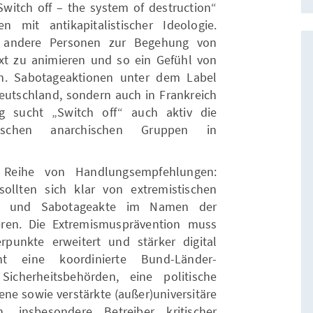
Switch off – the system of destruction“
n mit antikapitalistischer Ideologie.
ab, andere Personen zur Begehung von
xt zu animieren und so ein Gefühl von
n. Sabotageaktionen unter dem Label
Deutschland, sondern auch in Frankreich
g sucht „Switch off“ auch aktiv die
stischen anarchischen Gruppen in
r Reihe von Handlungsempfehlungen:
sollten sich klar von extremistischen
t und Sabotageakte im Namen der
eren. Die Extremismusprävention muss
rpunkte erweitert und stärker digital
ht eine koordinierte Bund-Länder-
cherheitsbehörden, eine politische
ne sowie verstärkte (außer)universitäre
, insbesondere Betreiber kritischer