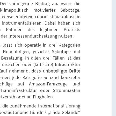
er vorliegende Beitrag analysiert die
klimapolitisch motivierter Sabotage.
lweise erfolgreich darin, klimapolitische
 instrumentalisieren. Dabei haben sich
en Rahmen des legitimen Protests
l der Interessendurchsetzung nutzen.
 lässt sich operativ in drei Kategorien
e Nebenfolgen, gezielte Sabotage mit
esetzung. In allen drei Fällen ist das
ursachen oder (kritische) Infrastruktur
n Kauf nehmend, dass unbeteiligte Dritte
striert jede Kategorie anhand konkreter
schläge auf Amazon-Fahrzeuge und
 Bahninfrastruktur oder Strommasten
tzerath oder an Flughäfen.
t die zunehmende Internationalisierung
postautonome Bündnis „Ende Gelände“