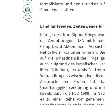
formalisierte und den Grundstein 
Staat legen sollten.
Land für Frieden: Zeitenwende für
Infolge des Jom-Kippur-Kriegs wur
der Vermittlungder USA mit Initia
Camp-David-Abkommen Versuch
Nahostkonflikts unternommen. Die
auf die palästinensische Frage gr
auch aufgrund des israelischen Ve
ihrer Gründung 1964 als Vertretun
Verhandlungen zwischen Israelis u
Ausbruch der Ersten Intifada
Unabhängigkeitserklärung und ind
Israels durch die PLO 1988. Im Na
es zu einer Reihe von geheimen 
Palästinensern in Oslo, deren Res