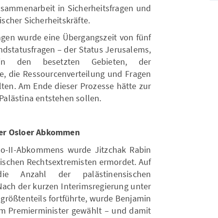
Zusammenarbeit in Sicherheitsfragen und
sischer Sicherheitskräfte.
gen wurde eine Übergangszeit von fünf
Endstatusfragen – der Status Jerusalems,
 in den besetzten Gebieten, der
ge, die Ressourcenverteilung und Fragen
llten. Am Ende dieser Prozesse hätte zur
alästina entstehen sollen.
der Osloer Abkommen
lo-II-Abkommens wurde Jitzchak Rabin
ischen Rechtsextremisten ermordet. Auf
e Anzahl der palästinensischen
 Nach der kurzen Interimsregierung unter
 größtenteils fortführte, wurde Benjamin
m Premierminister gewählt – und damit