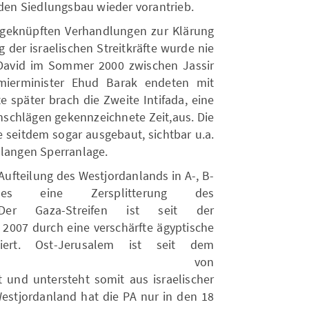
e den Siedlungsbau wieder vorantrieb.
ngeknüpften Verhandlungen zur Klärung
der israelischen Streitkräfte wurde nie
 David im Sommer 2000 zwischen Jassir
mierminister Ehud Barak endeten mit
 später brach die Zweite Intifada, eine
nschlägen gekennzeichnete Zeit,aus. Die
e seitdem sogar ausgebaut, sichtbar u.a.
 langen Sperranlage.
 Aufteilung des Westjordanlands in A-, B-
s eine Zersplitterung des
 Der Gaza-Streifen ist seit der
007 durch eine verschärfte ägyptische
liert. Ost-Jerusalem ist seit dem
ekrieg von
rt und untersteht somit aus israelischer
estjordanland hat die PA nur in den 18