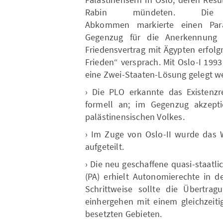
Rabin mündeten. Die
Abkommen markierte einen Par
Gegenzug für die Anerkennung s
Friedensvertrag mit Ägypten erfol
Frieden“ versprach. Mit Oslo-I 199
eine Zwei-Staaten-Lösung gelegt w
› Die PLO erkannte das Existenzr
formell an; im Gegenzug akzeptie
palästinensischen Volkes.
› Im Zuge von Oslo-II wurde das W
aufgeteilt.
› Die neu geschaffene quasi-staat
(PA) erhielt Autonomierechte in d
Schrittweise sollte die Übertrag
einhergehen mit einem gleichzeiti
besetzten Gebieten.