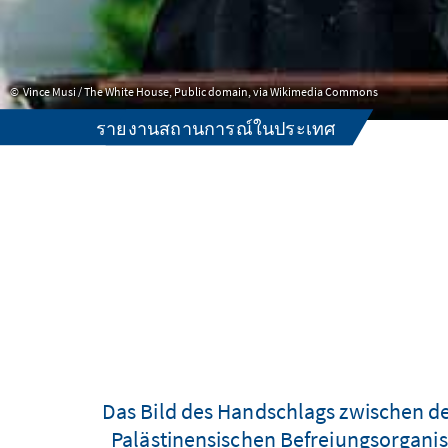
Vince Musi / The White House, Public domain, via Wikimedia Commons
รายงานสถานการณ์ในประเทศ
Das Bild des Handschlags zwischen de
Palästinensischen Befreiungsorganis