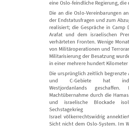
eine Oslo-feindliche Regierung, di
Die an die Oslo-Vereinbarungen a
der Endstatusfragen und zum Abzug 
realisiert; die Gespräche in Camp
Arafat und dem israelischen Pre
verhärteten Fronten. Wenige Monate
von Militäroperationen und Terrora
Militarisierung der Besatzung wurd
in einer mehrere hundert Kilometer
Die ursprünglich zeitlich begrenzte
und C-Gebiete hat inde
Westjordanlands geschaffen.
Machtübernahme durch die Hamas 2
und israelische Blockade iso
Sechstag
Israel völkerrechtswidrig annektie
Sicht nicht dem Oslo-System. Im W