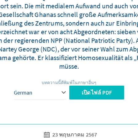
ort sein. Die mit medialem Aufwand und auch vo
 Gesellschaft Ghanas schnell große Aufmerksamkei
chließung des Zentrums, sondern auch zur Einbri
erzeichnet war er von acht Abgeordneten: sieben 
er regierenden NPP (National Patriotic Party). Al
 Nartey George (NDC), der vor seiner Wahl zum A
a gehörte. Er klassifiziert Homosexualität als „P
müsse.
บทความนี้ตีพิมพ์ในภาษาอื่นๆ
เปิดไฟล์ PDF
23 พฤษภาคม 2567