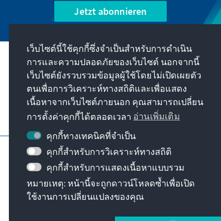
Jetzt abonnieren
เว็บไซต์นี้ใช้คุกกี้ซึ่งจำเป็นสำหรับการดำเนิน
การและความปลอดภัยของเว็บไซต์ นอกจากนี้
พันธกิจของเรา
เว็บไซต์ยังรวบรวมข้อมูลผู้ใช้โดยไม่เปิดเผยตัว
ตนเพื่อการวิเคราะห์ทางสถิติและเพื่อแสดง
ติดต่อ
เนื้อหาจากเว็บไซต์ภายนอก คุณสามารถเปลี่ยน
การตั้งค่าคุกกี้ได้ตลอดเวลา
อ่านเพิ่มเติม
ข้อเสนออื่นๆ จากมูลนิธิ
คุกกี้ทางเทคนิคที่จำเป็น
ข้อมูลเว็บไซต์
การป้องกันข้อมูล
คุกกี้สำหรับการวิเคราะห์ทางสถิติ
เงื่อนไขการใช้งาน
คุกกี้สำหรับการแสดงเนื้อหาแบบรวม
Erklärung zur Barrierefreiheit
Barriere melden
หมายเหตุ: หน้านี้จะถูกดาวน์โหลดซ้ำเพื่อเปิด
แผนผังเว็บไซต์
ใช้งานการเปลี่ยนแปลงของคุณ
© Konrad-Adenauer-Stiftung e.V. 2026