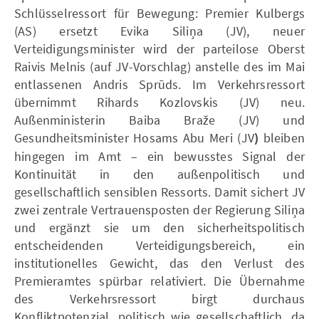
Schlüsselressort für Bewegung: Premier Kulbergs
(AS) ersetzt Evika Siliņa (JV), neuer
Verteidigungsminister wird der parteilose Oberst
Raivis Melnis (auf JV-Vorschlag) anstelle des im Mai
entlassenen Andris Sprūds. Im Verkehrsressort
übernimmt Rihards Kozlovskis (JV) neu.
Außenministerin Baiba Braže (JV) und
Gesundheitsminister Hosams Abu Meri (JV
)
bleiben
hingegen im Amt – ein bewusstes Signal der
Kontinuität in den außenpolitisch und
gesellschaftlich sensiblen Ressorts. Damit sichert JV
zwei zentrale Vertrauensposten der Regierung Siliņa
und ergänzt sie um den sicherheitspolitisch
entscheidenden Verteidigungsbereich, ein
institutionelles Gewicht, das den Verlust des
Premieramtes spürbar relativiert. Die Übernahme
des Verkehrsressort birgt durchaus
Konfliktpotenzial, politisch wie gesellschaftlich, da