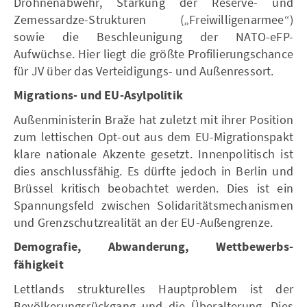
Drohnenabwehr, Stärkung der Reserve- und
Zemessardze-Strukturen („Freiwilligenarmee“)
sowie die Beschleunigung der NATO-eFP-
Aufwüchse. Hier liegt die größte Profilierungschance
für JV über das Verteidigungs- und Außenressort.
Migrations- und EU-Asylpolitik
Außenministerin Braže hat zuletzt mit ihrer Position
zum lettischen Opt-out aus dem EU-Migrationspakt
klare nationale Akzente gesetzt. Innenpolitisch ist
dies anschlussfähig. Es dürfte jedoch in Berlin und
Brüssel kritisch beobachtet werden. Dies ist ein
Spannungsfeld zwischen Solidaritätsmechanismen
und Grenzschutzrealität an der EU-Außengrenze.
Demografie, Abwanderung, Wettbewerbs-
fähigkeit
Lettlands strukturelles Hauptproblem ist der
Bevölkerungsrückgang und die Überalterung. Dies