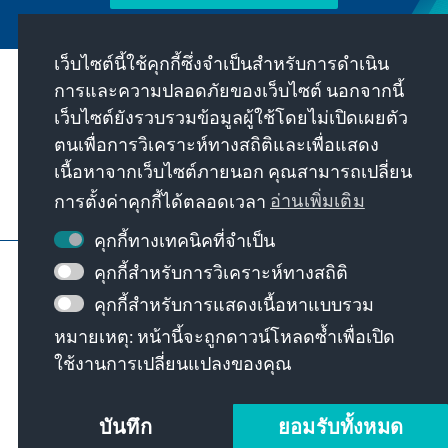
เว็บไซต์นี้ใช้คุกกี้ซึ่งจำเป็นสำหรับการดำเนิน
การและความปลอดภัยของเว็บไซต์ นอกจากนี้
พันธกิจของเรา
เว็บไซต์ยังรวบรวมข้อมูลผู้ใช้โดยไม่เปิดเผยตัว
ตนเพื่อการวิเคราะห์ทางสถิติและเพื่อแสดง
ติดต่อ
เนื้อหาจากเว็บไซต์ภายนอก คุณสามารถเปลี่ยน
การตั้งค่าคุกกี้ได้ตลอดเวลา
อ่านเพิ่มเติม
ข้อเสนออื่นๆ จากมูลนิธิ
คุกกี้ทางเทคนิคที่จำเป็น
ข้อมูลเว็บไซต์
การป้องกันข้อมูล
คุกกี้สำหรับการวิเคราะห์ทางสถิติ
เงื่อนไขการใช้งาน
คุกกี้สำหรับการแสดงเนื้อหาแบบรวม
Erklärung zur Barrierefreiheit
Barriere melden
หมายเหตุ: หน้านี้จะถูกดาวน์โหลดซ้ำเพื่อเปิด
แผนผังเว็บไซต์
ใช้งานการเปลี่ยนแปลงของคุณ
© Konrad-Adenauer-Stiftung e.V. 2026
บันทึก
ยอมรับทั้งหมด