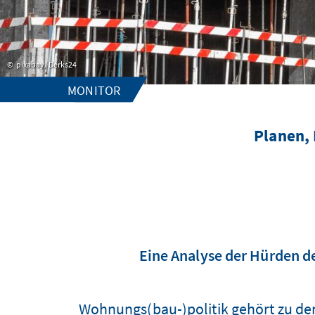
pixabay/ Derks24
MONITOR
Planen,
Eine Analyse der Hürden d
Wohnungs(bau-)politik gehört zu den