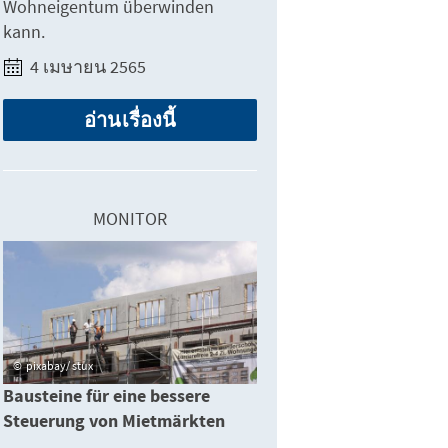
Wohneigentum überwinden
kann.
4 เมษายน 2565
อ่านเรื่องนี้
MONITOR
pixabay/ stux
Bausteine für eine bessere
Steuerung von Mietmärkten