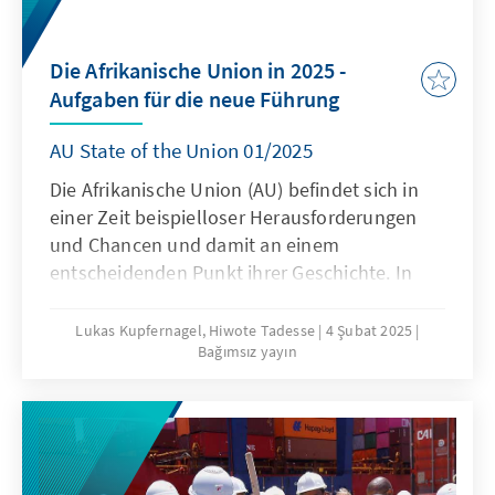
sie und was bedeutet dies für die
Zusammenarbeit mit Europa und mit
Die Afrikanische Union in 2025 -
Deutschland?
Aufgaben für die neue Führung
AU State of the Union 01/2025
Die Afrikanische Union (AU) befindet sich in
einer Zeit beispielloser Herausforderungen
und Chancen und damit an einem
entscheidenden Punkt ihrer Geschichte. In
den letzten Jahren sah sich der Kontinent mit
einer Reihe komplexer Probleme konfrontiert,
Lukas Kupfernagel, Hiwote Tadesse
4 Şubat 2025
Bağımsız yayın
darunter das Wiederaufleben
verfassungswidriger Regierungswechsel, die
Ausbreitung und Intensivierung des
Terrorismus, die COVID-19-Pandemie, der
Ausbruch interner Konflikte wie im Sudan und
zunehmende zwischenstaatliche