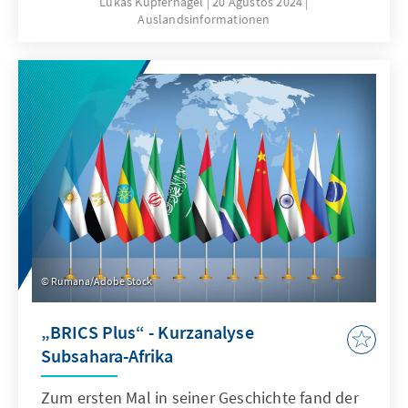
Lukas Kupfernagel
20 Ağustos 2024
Auslandsinformationen
zahlreiche Herausforderungen verhindern
eine schnelle Implementierung. Wohin führt
der Weg des afrikanischen Freihandels?
Rumana/Adobe Stock
„BRICS Plus“ - Kurzanalyse
Subsahara-Afrika
Zum ersten Mal in seiner Geschichte fand der