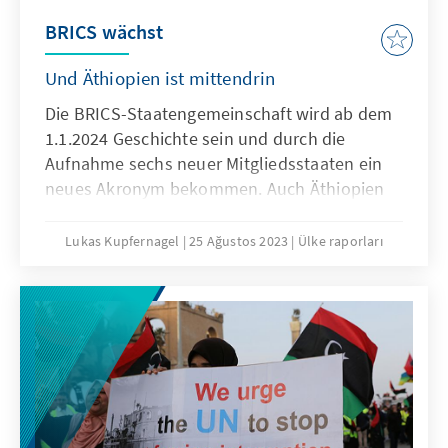
Mächte und einflussreiche geopolitische
BRICS wächst
Akteure gelten. In vielen anderen Ländern
Subsahara-Afrikas spielt sie jedoch im
Und Äthiopien ist mittendrin
öffentlichen und politischen Diskurs eine eher
Die BRICS-Staatengemeinschaft wird ab dem
untergeordnete Rolle.
1.1.2024 Geschichte sein und durch die
Aufnahme sechs neuer Mitgliedsstaaten ein
neues Akronym bekommen. Auch Äthiopien
wird sich den BRICS im kommenden Jahr
anschließen und erhofft sich viel von der
Lukas Kupfernagel
25 Ağustos 2023
Ülke raporları
Mitgliedschaft. Doch was bedeutet dies für die
grundsätzliche Positionierung des nach
Nigeria bevölkerungsreichsten Landes Afrikas
in der Weltpolitik?