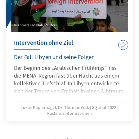
Ahmed Jadallah, Reuters
Intervention ohne Ziel
Der Fall Libyen und seine Folgen
Der Beginn des „Arabischen Frühlings“ riss
die ­MENA-Region fast über Nacht aus einem
kollektiven Tiefschlaf. In Libyen entwickelte
sich der Traum von Freiheit in einen Albtraum,
der sowohl das Land als auch seine Nachbarn
in Europa, im Sahel und in Nordafrika
Lukas Kupfernagel, Dr. Thomas Volk
8 Şubat 2022
Auslandsinformationen
schockierte. Nach zwei Bürgerkriegen, einem
Stellvertreterkrieg, aber auch ermutigenden
Entwicklungen in jüngerer Zeit ist zu fragen:
Was lief in den vergangenen zehn Jahren