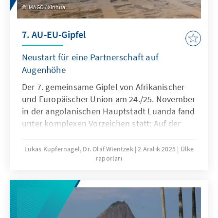
IMAGO / Xinhua
7. AU-EU-Gipfel
Neustart für eine Partnerschaft auf
Augenhöhe
Der 7. gemeinsame Gipfel von Afrikanischer
und Europäischer Union am 24./25. November
in der angolanischen Hauptstadt Luanda fand
unter komplexen Vorzeichen statt: Auf der
einen Seite markierte der Gipfel das 25-jährige
Bestehen der strategischen Partnerschaft
Lukas Kupfernagel, Dr. Olaf Wientzek
2 Aralık 2025
Ülke
raporları
zwischen der EU und der AU. Auf der anderen
Seite fand der Gipfel in einer Phase statt, in
der das Verhältnis zwischen beiden
Kontinenten nicht frei von Spannungen ist. In
einem veränderten globalen Umfeld bot der