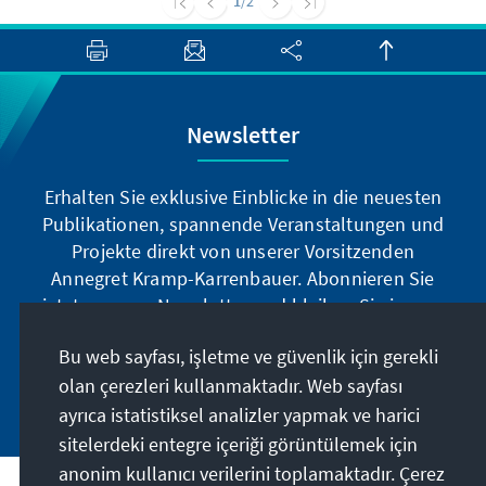
1
/2
falsch? Was richtig? Und welche Lehren sind
daraus zu ziehen?
Newsletter
Erhalten Sie exklusive Einblicke in die neuesten
Publikationen, spannende Veranstaltungen und
Projekte direkt von unserer Vorsitzenden
Annegret Kramp-Karrenbauer. Abonnieren Sie
jetzt unseren Newsletter und bleiben Sie immer
auf dem Laufenden.
Bu web sayfası, işletme ve güvenlik için gerekli
olan çerezleri kullanmaktadır. Web sayfası
Jetzt abonnieren
ayrıca istatistiksel analizler yapmak ve harici
sitelerdeki entegre içeriği görüntülemek için
anonim kullanıcı verilerini toplamaktadır. Çerez