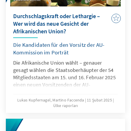
Einrichtung eines Monitoring-Mechanismus
vereinbart.
Durchschlagskraft oder Lethargie –
Wer wird das neue Gesicht der
Afrikanischen Union?
Die Kandidaten für den Vorsitz der AU-
Kommission im Porträt
Die Afrikanische Union wählt – genauer
gesagt wählen die Staatsoberhäupter der 54
Mitgliedsstaaten am 15. und 16. Februar 2025
einen neuen Vorsitzenden der AU-
Kommission, welcher gemeinsam mit seinen
Kommissaren und den verschiedenen
Lukas Kupfernagel, Martino Faccenda
11 Şubat 2025
Ülke raporları
Unterorganisationen die Institution mit
neuem Schwung führen soll. Dass dies kein
einfaches Unterfangen ist, liegt auf der Hand.
Doch wer sind die Kandidaten, für was stehen