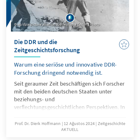
ap/dpa/picture alliance/Süddeutsche Zeitung Photo
Die DDR und die
Zeitgeschichtsforschung
Warum eine seriöse und innovative DDR-
Forschung dringend notwendig ist.
Seit geraumer Zeit beschäftigen sich Forscher
mit den beiden deutschen Staaten unter
beziehungs- und
verflechtungsgeschichtlichen Perspektiven. In
den Fokus rückt dabei die Analyse der teils
gemeinsamen, teils unterschiedlichen
Prof. Dr. Dierk Hoffmann
12 Ağustos 2024
Zeitgeschichte
AKTUELL
Erfahrungen und Erwartungshaltungen der
Menschen im geteilten Deutschland. Die