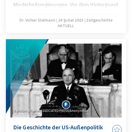
Minderheitsregierungen. Vor dem Hintergrund
aktueller Entwicklungen des
bundesdeutschen Parteiensystems geht
Dr. Volker Stalmann
24 Şubat 2025
Zeitgeschichte
AKTUELL
Volker Stalmann in der 18. Ausgabe von
Zeitgeschichte Aktuell der Frage nach, ob sich
die Bundesrepublik heute wieder „Weimarer
Verhältnissen“ nähert.
picture alliance/ASSOCIATED PRESS|Anonymous
Die Geschichte der US-Außenpolitik