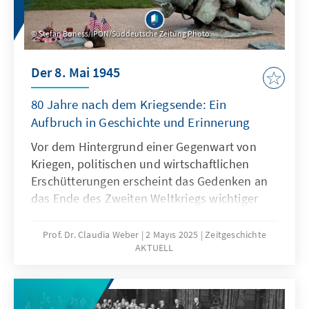
Stefan Boness/IPON/Süddeutsche Zeitung Photo
Der 8. Mai 1945
80 Jahre nach dem Kriegsende: Ein
Aufbruch in Geschichte und Erinnerung
Vor dem Hintergrund einer Gegenwart von
Kriegen, politischen und wirtschaftlichen
Erschütterungen erscheint das Gedenken an
das Ende des Zweiten Weltkriegs wichtiger
denn je. Gleichwohl konnte die Erinnerung an
die Schrecken dieser Zeit Europa nicht vor
Prof. Dr. Claudia Weber
2 Mayıs 2025
Zeitgeschichte
AKTUELL
einem neuen Krieg bewahren. In der 19.
Ausgabe Zeitgeschichte Aktuell befasst sich
Claudia Weber mit der Frage, wie sich
Erinnerung verändert und vor welchen