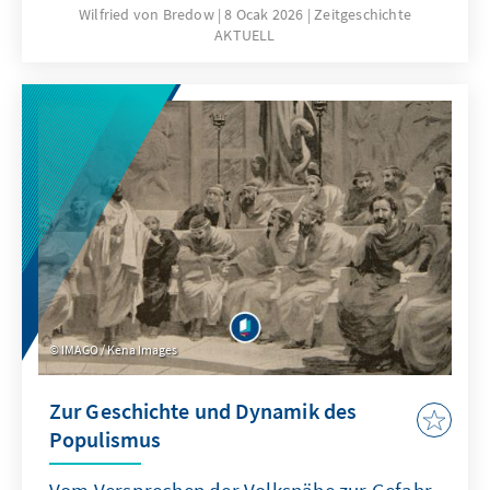
nationale, europäische und transatlantische
Wilfried von Bredow
8 Ocak 2026
Zeitgeschichte
AKTUELL
Interessen immer wieder neu austarieren.
Wilfried von Bredow zeigt in der 21. Ausgabe
von Zeitgeschichte AKTUELL, wie diese
Spannungen unmittelbare Folgen für Auftrag,
Ausrüstung und Rolle der Bundeswehr haben.
Im Mittelpunkt steht die Frage, wie
Deutschland und Europa ihre
sicherheitspolitische Handlungsfähigkeit
unter veränderten strategischen und
technologischen Bedingungen sichern
können.
IMAGO / Kena Images
Zur Geschichte und Dynamik des
Populismus