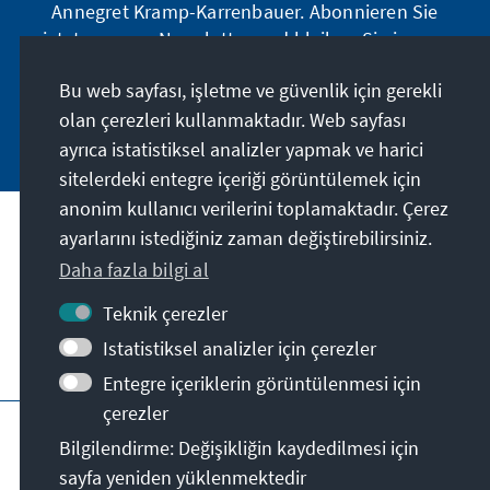
Annegret Kramp-Karrenbauer. Abonnieren Sie
jetzt unseren Newsletter und bleiben Sie immer
auf dem Laufenden.
Bu web sayfası, işletme ve güvenlik için gerekli
olan çerezleri kullanmaktadır. Web sayfası
Jetzt abonnieren
ayrıca istatistiksel analizler yapmak ve harici
sitelerdeki entegre içeriği görüntülemek için
anonim kullanıcı verilerini toplamaktadır. Çerez
ayarlarını istediğiniz zaman değiştirebilirsiniz.
Misyonumuz
Daha fazla bilgi al
İletişim
Teknik çerezler
Istatistiksel analizler için çerezler
Derneğin diğer teklifleri
Entegre içeriklerin görüntülenmesi için
çerezler
Künye
Gizlilik
Kullanım şartları
Bilgilendirme: Değişikliğin kaydedilmesi için
Erklärung zur Barrierefreiheit
Barriere melden
sayfa yeniden yüklenmektedir
Site haritası