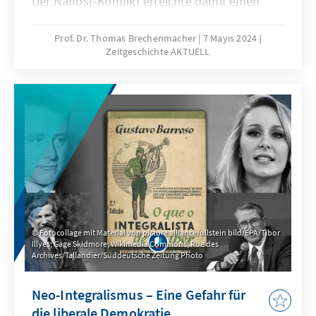
Der Nahost-Konflikt erreichte damit einen
neuen Höhepunkt. Doch wo liegen die
Ursprünge des Konflikts und wie kann die
Prof. Dr. Thomas Brechenmacher
7 Mayıs 2024
Zeitgeschichte AKTUELL
Unversöhnlichkeit absoluter
Gebietsansprüche aufgebrochen werden? In
der neuen Ausgabe Zeitgeschichte Aktuell
blickt der Historiker Thomas Brechenmacher
auf die wechselvolle Geschichte der Region
und die Hintergründe, die 1948 zur
Staatsgründung Israels führten.
Fotocollage mit Material von picture alliance/ullstein bild/EPA/Tibor
Illyes; Gage Skidmore; Wikimedia Commons; Rue des
Archives/Tallandier/Süddeutsche Zeitung Photo
Neo-Integralismus – Eine Gefahr für
die liberale Demokratie