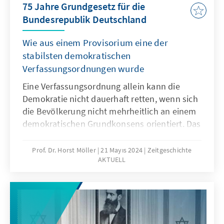
75 Jahre Grundgesetz für die
Repräsentationsideen verändert, erläutert
Bundesrepublik Deutschland
Heinrich Oberreuter.
Wie aus einem Provisorium eine der
stabilsten demokratischen
Verfassungsordnungen wurde
Eine Verfassungsordnung allein kann die
Demokratie nicht dauerhaft retten, wenn sich
die Bevölkerung nicht mehrheitlich an einem
demokratischen Grundkonsens orientiert. Das
zeigte das Scheitern der Weimarer Republik.
Welche Lehren die Väter und Mütter des
Prof. Dr. Horst Möller
21 Mayıs 2024
Zeitgeschichte
AKTUELL
Grundgesetzes aus dieser Erfahrung zogen,
analysiert der Historiker Horst Möller in der
neuesten Ausgabe Zeitgeschichte Aktuell.