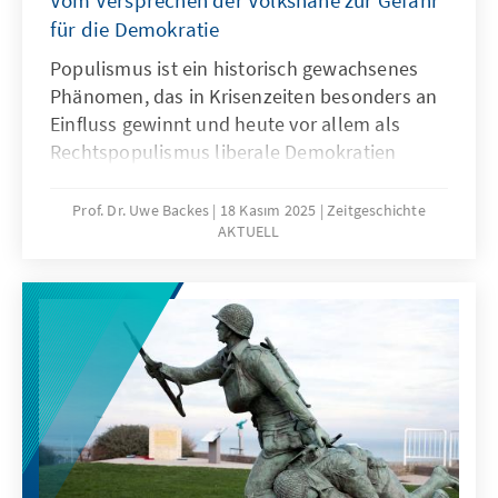
Vom Versprechen der Volksnähe zur Gefahr
für die Demokratie
Populismus ist ein historisch gewachsenes
Phänomen, das in Krisenzeiten besonders an
Einfluss gewinnt und heute vor allem als
Rechtspopulismus liberale Demokratien
herausfordert. Uwe Backes zeigt in der 20.
Ausgabe von Zeitgeschichte Aktuell, dass nur
Prof. Dr. Uwe Backes
18 Kasım 2025
Zeitgeschichte
AKTUELL
sachliche Auseinandersetzung und
realistische Reformen dem populistischen
Trend wirksam entgegentreten können. Im
Mittelpunkt steht dabei die Frage, wie
Demokratie und politische Kultur
widerstandsfähig gegenüber populistischen
Versuchungen bleiben können.