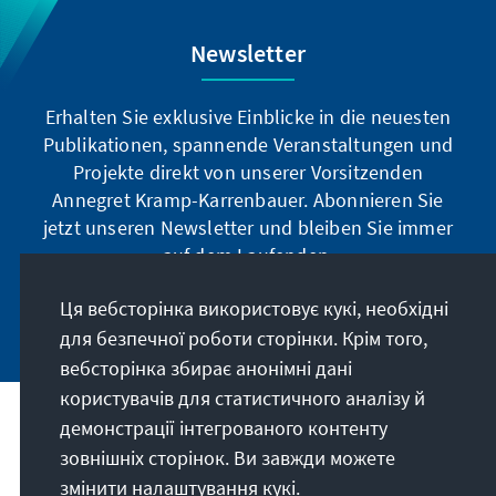
Newsletter
Erhalten Sie exklusive Einblicke in die neuesten
Publikationen, spannende Veranstaltungen und
Projekte direkt von unserer Vorsitzenden
Annegret Kramp-Karrenbauer. Abonnieren Sie
jetzt unseren Newsletter und bleiben Sie immer
auf dem Laufenden.
Ця вебсторінка використовує кукі, необхідні
Jetzt abonnieren
для безпечної роботи сторінки. Крім того,
вебсторінка збирає анонімні дані
користувачів для статистичного аналізу й
демонстрації інтегрованого контенту
Наше покликання
зовнішніх сторінок. Ви завжди можете
змінити налаштування кукі.
Контакт