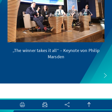
„The winner takes it all“ – Keynote von Philip
D
Marsden