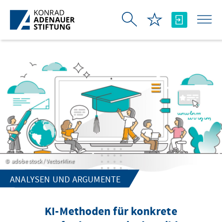
Skip to Main Content
adobe stock / VectorMine
ANALYSEN UND ARGUMENTE
KI-Methoden für konkrete