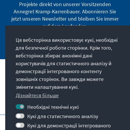
Projekte direkt von unserer Vorsitzenden
Annegret Kramp-Karrenbauer. Abonnieren Sie
jetzt unseren Newsletter und bleiben Sie immer
auf dem Laufenden.
Ця вебсторінка використовує кукі, необхідні
Jetzt abonnieren
для безпечної роботи сторінки. Крім того,
вебсторінка збирає анонімні дані
користувачів для статистичного аналізу й
демонстрації інтегрованого контенту
Наше покликання
зовнішніх сторінок. Ви завжди можете
змінити налаштування кукі.
Контакт
Дізнайтеся більше
Подальші пропозиції від фонду
Необхідні технічні кукі
Кукі для статистичного аналізу
Вихідні дані
Захист даних
Кукі для демонстрації інтегрованого
Умови користування