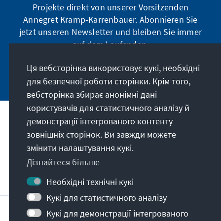
Projekte direkt von unserer Vorsitzenden
Annegret Kramp-Karrenbauer. Abonnieren Sie
jetzt unseren Newsletter und bleiben Sie immer
auf dem Laufenden.
Ця вебсторінка використовує кукі, необхідні
Jetzt abonnieren
для безпечної роботи сторінки. Крім того,
вебсторінка збирає анонімні дані
користувачів для статистичного аналізу й
демонстрації інтегрованого контенту
Наше покликання
зовнішніх сторінок. Ви завжди можете
змінити налаштування кукі.
Контакт
Дізнайтеся більше
Подальші пропозиції від фонду
Необхідні технічні кукі
Кукі для статистичного аналізу
Вихідні дані
Захист даних
Кукі для демонстрації інтегрованого
Умови користування