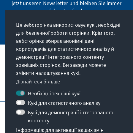
jetzt unseren Newsletter und bleiben Sie immer
auf dem Laufenden.
Ця вебсторінка використовує кукі, необхідні
Jetzt abonnieren
для безпечної роботи сторінки. Крім того,
вебсторінка збирає анонімні дані
користувачів для статистичного аналізу й
демонстрації інтегрованого контенту
Наше покликання
зовнішніх сторінок. Ви завжди можете
змінити налаштування кукі.
Контакт
Дізнайтеся більше
Подальші пропозиції від фонду
Необхідні технічні кукі
Кукі для статистичного аналізу
Вихідні дані
Захист даних
Кукі для демонстрації інтегрованого
Умови користування
контенту
Erklärung zur Barrierefreiheit
Barriere melden
Інформація: для активації ваших змін
Карта сайту