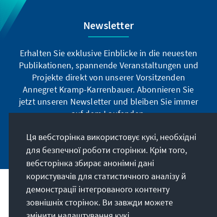
Newsletter
Erhalten Sie exklusive Einblicke in die neuesten
Publikationen, spannende Veranstaltungen und
Projekte direkt von unserer Vorsitzenden
Annegret Kramp-Karrenbauer. Abonnieren Sie
jetzt unseren Newsletter und bleiben Sie immer
auf dem Laufenden.
Ця вебсторінка використовує кукі, необхідні
Jetzt abonnieren
для безпечної роботи сторінки. Крім того,
вебсторінка збирає анонімні дані
користувачів для статистичного аналізу й
демонстрації інтегрованого контенту
Наше покликання
зовнішніх сторінок. Ви завжди можете
змінити налаштування кукі.