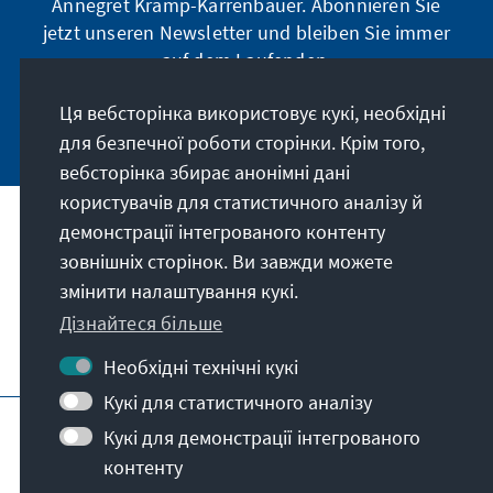
Annegret Kramp-Karrenbauer. Abonnieren Sie
jetzt unseren Newsletter und bleiben Sie immer
auf dem Laufenden.
Ця вебсторінка використовує кукі, необхідні
Jetzt abonnieren
для безпечної роботи сторінки. Крім того,
вебсторінка збирає анонімні дані
користувачів для статистичного аналізу й
демонстрації інтегрованого контенту
Наше покликання
зовнішніх сторінок. Ви завжди можете
змінити налаштування кукі.
Контакт
Дізнайтеся більше
Подальші пропозиції від фонду
Необхідні технічні кукі
Кукі для статистичного аналізу
Вихідні дані
Захист даних
Кукі для демонстрації інтегрованого
Умови користування
контенту
Erklärung zur Barrierefreiheit
Barriere melden