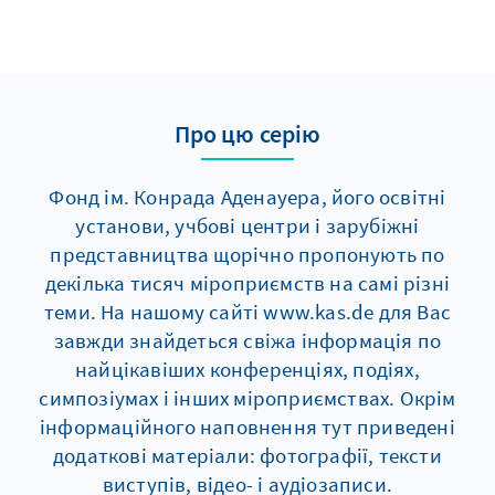
Про цю серію
Фонд ім. Конрада Аденауера, його освітні
установи, учбові центри і зарубіжні
представництва щорічно пропонують по
декілька тисяч мiроприємств на самі різні
теми. На нашому сайті www.kas.de для Вас
завжди знайдеться свіжа інформація по
найцікавіших конференціях, подіях,
симпозіумах і інших мiроприємствах. Окрім
інформаційного наповнення тут приведені
додаткові матеріали: фотографії, тексти
виступів, відео- і аудіозаписи.