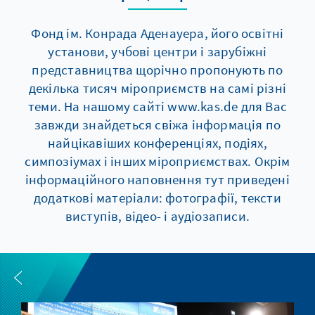
Фонд ім. Конрада Аденауера, його освітні
установи, учбові центри і зарубіжні
представництва щорічно пропонують по
декілька тисяч мiроприємств на самі різні
теми. На нашому сайті www.kas.de для Вас
завжди знайдеться свіжа інформація по
найцікавіших конференціях, подіях,
симпозіумах і інших мiроприємствах. Окрім
інформаційного наповнення тут приведені
додаткові матеріали: фотографії, тексти
виступів, відео- і аудіозаписи.