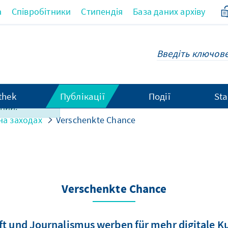
а
Співробітники
Стипендія
База даних архіву
єї сторінки
thek
Публікації
Події
Sta
ний.
на заходах
Verschenkte Chance
Verschenkte Chance
ft und Journalismus werben für mehr digitale K