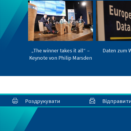
„The winner takes it all“ –
Daten zum W
Keynote von Philip Marsden
Роздрукувати
Відправит