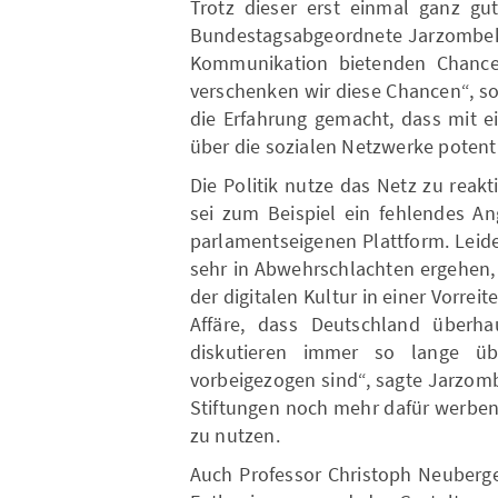
Trotz dieser erst einmal ganz gut
Bundestagsabgeordnete Jarzombek, 
Kommunikation bietenden Chance
verschenken wir diese Chancen“, s
die Erfahrung gemacht, dass mit e
über die sozialen Netzwerke potenti
Die Politik nutze das Netz zu reak
sei zum Beispiel ein fehlendes A
parlamentseigenen Plattform. Leid
sehr in Abwehrschlachten ergehen, 
der digitalen Kultur in einer Vorreit
Affäre, dass Deutschland überha
diskutieren immer so lange üb
vorbeigezogen sind“, sagte Jarzombe
Stiftungen noch mehr dafür werben,
zu nutzen.
Auch Professor Christoph Neuberge