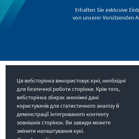
Erhalten Sie exklusive Ein
von unserer Vorsitzenden A
Наше покликання
Ця вебсторінка використовує кукі, необхідні
для безпечної роботи сторінки. Крім того,
Die Konrad-Adenauer-Stiftung setzt sich
вебсторінка збирає анонімні дані
national und international durch politische
користувачів для статистичного аналізу й
Bildung für Frieden, Freiheit und
демонстрації інтегрованого контенту
Gerechtigkeit ein. Wir fördern und bewahren
зовнішніх сторінок. Ви завжди можете
freiheitliche Demokratie, die Soziale
змінити налаштування кукі.
Marktwirtschaft und die Entwicklung und