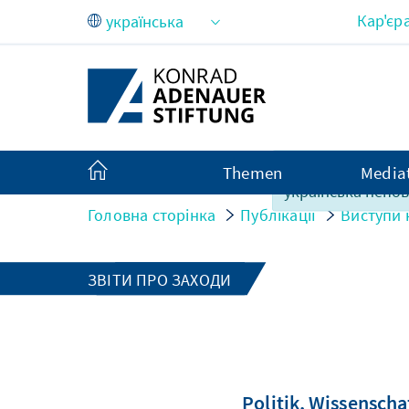
Skip to Main Content
Кар'єр
На жаль, зміст ці
Themen
Media
українська непов
Головна сторінка
Публікації
Виступи 
ЗВІТИ ПРО ЗАХОДИ
Politik, Wissenscha