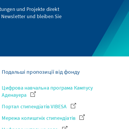
ltungen und Projekte direkt
 Newsletter und bleiben Sie
Подальші пропозиції від фонду
Цифрова навчальна програма Кампусу
Аденауера
Портал стипендіатів VIBESA
Мережа колишгніх стипендіатів