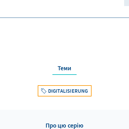
Теми
DIGITALISIERUNG
Про цю серію