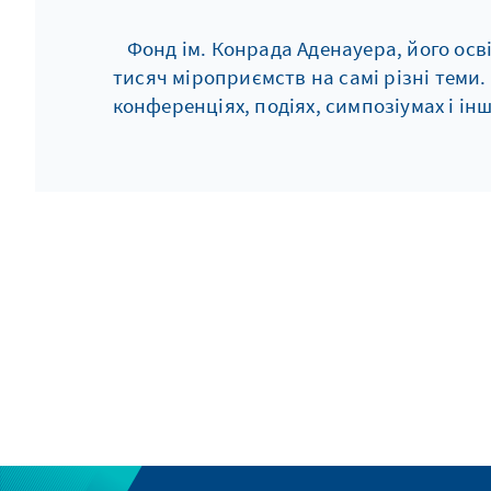
Фонд ім. Конрада Аденауера, його осв
тисяч мiроприємств на самі різні теми
конференціях, подіях, симпозіумах і і