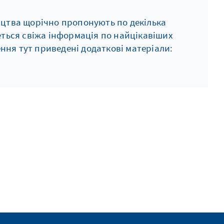
ництва щорічно пропонують по декілька
еться свіжа інформація по найцікавіших
ння тут приведені додаткові матеріали: