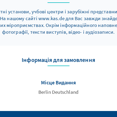
ітні установи, учбові центри і зарубіжні представ
. На нашому сайті www.kas.de для Вас завжди знайд
нших мiроприємствах. Окрім інформаційного наповне
фотографії, тексти виступів, відео- і аудіозаписи.
Інформація для замовлення
Місце Видання
Berlin Deutschland