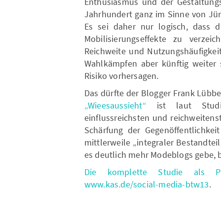
Enthusiasmus und der Gestaltung
Jahrhundert ganz im Sinne von Jü
Es sei daher nur logisch, dass d
Mobilisierungseffekte zu verzei
Reichweite und Nutzungshäufigkeit
Wahlkämpfen aber künftig weiter s
Risiko vorhersagen.
Das dürfte der Blogger Frank Lübb
„Wieesaussieht“
ist laut Stud
einflussreichsten und reichweitens
Schärfung der Gegenöffentlichkeit
mittlerweile „integraler Bestandtei
es deutlich mehr Modeblogs gebe, be
Die komplette Studie als P
www.kas.de/social-media-btw13
.