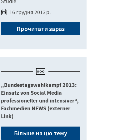
Studie
16 грудня 2013 р.
Прочитати зараз
„Bundestagswahlkampf 2013:
Einsatz von Social Media
professioneller und intensiver“,
Fachmedien NEWS (externer
Link)
Більше на цю тему