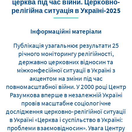
церква під час війни. Церковно-
релігійна ситуація в Україні-2025
Інформаційні матеріали
Публікація узагальнює результати 25
річного моніторингу релігійності,
державно церковних відносин та
міжконфесійної ситуації в Україні з
акцентом на зміни під час
повномасштабної війни. У 2000 році Центр
Разумкова вперше в незалежній Україні
провів масштабне соціологічне
дослідження церковно-релігійної ситуації
в Україні «Церква і суспільство в Україні:
проблеми взаємовідносин». Увага Центру