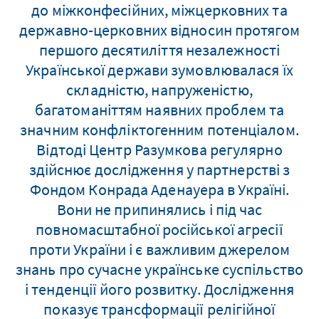
до міжконфесійних, міжцерковних та
державно-церковних відносин протягом
першого десятиліття незалежності
Української держави зумовлювалася їх
складністю, напруженістю,
багатоманіттям наявних проблем та
значним конфліктогенним потенціалом.
Відтоді Центр Разумкова регулярно
здійснює дослідження у партнерстві з
Фондом Конрада Аденауера в Україні.
Вони не припинялись і під час
повномасштабної російської агресії
проти України і є важливим джерелом
знань про сучасне українське суспільство
і тенденції його розвитку. Дослідження
показує трансформації релігійної