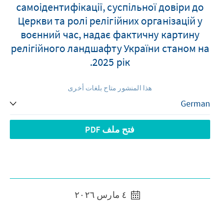
самоідентифікації, суспільної довіри до
Церкви та ролі релігійних організацій у
воєнний час, надає фактичну картину
релігійного ландшафту України станом на
2025 рік.
هذا المنشور متاح بلغات أخرى
فتح ملف PDF
٤ مارس ٢٠٢٦