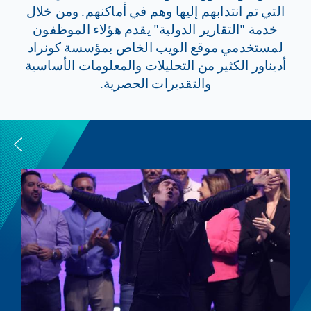
التي تم انتدابهم إليها وهم في أماكنهم. ومن خلال
خدمة "التقارير الدولية" يقدم هؤلاء الموظفون
لمستخدمي موقع الويب الخاص بمؤسسة كونراد
أديناور الكثير من التحليلات والمعلومات الأساسية
والتقديرات الحصرية.