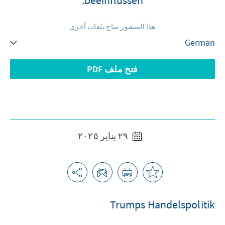
هذا المنشور متاح بلغات أخرى
فتح ملف PDF
٢٩ يناير ٢٠٢٥
Trumps Handelspolitik