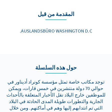
المقدمة من قبل
AUSLANDSBÜRO WASHINGTON D.C.
حول هذه السلسلة
توجد مكاتب خاصة تمثل مؤسسة كونراد أديناور في
حوالي 70 دولة منتشرين في خمس قارات، ويمكن
للموظفين خارج البلاد نقل الأخبار المتعلقة بالأحداث
الجارية والتطورات طويلة المدى الحادثة في البلاد
التي تم انتدابهم إليها وهم في أماكنهم. ومن خلال