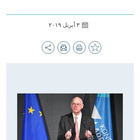
٣ أبريل ٢٠١٩