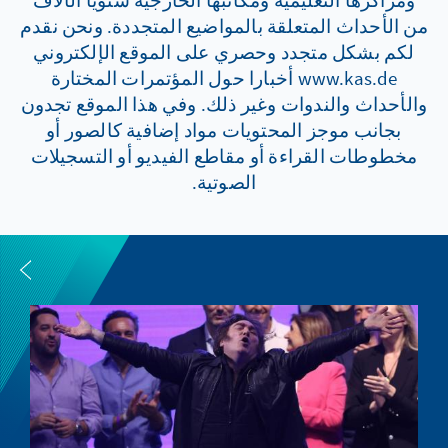
من الأحداث المتعلقة بالمواضيع المتجددة. ونحن نقدم
لكم بشكل متجدد وحصري على الموقع الإلكتروني
www.kas.de أخبارا حول المؤتمرات المختارة
والأحداث والندوات وغير ذلك. وفي هذا الموقع تجدون
بجانب موجز المحتويات مواد إضافية كالصور أو
مخطوطات القراءة أو مقاطع الفيديو أو التسجيلات
الصوتية.