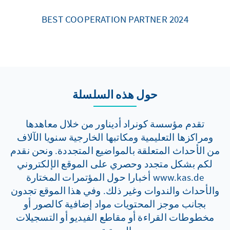
BEST COOPERATION PARTNER 2024
حول هذه السلسلة
تقدم مؤسسة كونراد أديناور من خلال معاهدها
ومراكزها التعليمية ومكاتبها الخارجية سنويا الآلاف
من الأحداث المتعلقة بالمواضيع المتجددة. ونحن نقدم
لكم بشكل متجدد وحصري على الموقع الإلكتروني
www.kas.de أخبارا حول المؤتمرات المختارة
والأحداث والندوات وغير ذلك. وفي هذا الموقع تجدون
بجانب موجز المحتويات مواد إضافية كالصور أو
مخطوطات القراءة أو مقاطع الفيديو أو التسجيلات