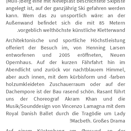
(Müll-)Berg eine mit Neveplast beschichtete Skipiste
angelegt ist, auf der ganzjährig Ski gefahren werden
kann. Wem das zu unsportlich wäre: an der
Außenwand befindet sich die mit 85 Metern
vorgeblich welthöchste künstliche Kletterwand.
Architektonische und sportliche Höchstleistung
offeriert der Besuch im, von Henning Larsen
entworfenen und 2005 eröffneten, Neuen
Opernhaus. Auf der kurzen Fährfahrt hin im
Abendlicht und zurück vor nachtblauem Himmel,
aber auch innen, mit dem kürbisform und -farben
holzumkleideten Zuschauerraum oder auf der
Dachempore ist der Bau rasend schön. Rasant führt
uns der Choreograf Akram Khan und die
Musik/Sounddesign von Vincenzo Lamagna mit dem
Royal Danish Ballet durch die Tragödie um Lady
Macbeth. Großes Drama!
Auf einem Küstenhang am Øresund, an der