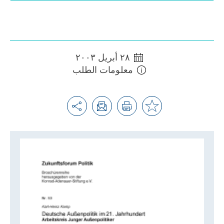
٢٨ أبريل ٢٠٠٣
معلومات الطلب