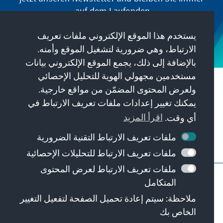
auf dem Laufenden.
يستخدم هذا الموقع الإلكتروني ملفات تعريف
Jetzt abonnieren
الارتباط، وهي ضرورية لتشغيل الموقع وأمنه.
بالإضافة إلى ذلك، يجمع الموقع الإلكتروني بيانات
مستخدمين مجهولي الهوية للتحليل الإحصائي
مهمتنا
ولعرض المحتوى المضمّن من مواقع خارجية.
يمكنك تغيير إعدادات ملفات تعريف الارتباط في
معلومات الاتصال
أي وقت.
اقرأ المزيد
ملفات تعريف الارتباط التقنية الضرورية
عروض أخرى من المؤسسة
ملفات تعريف الارتباط للتحليلات الإحصائية
ملفات تعريف الارتباط لعرض المحتوى
النبذة القانونية
حماية البيانات
شروط الاستخدام
المتكامل
Barriere melden
Erklärung zur Barrierefreiheit
ملاحظة: سيتم إعادة تحميل الصفحة لتفعيل التغيير
خريطة الموقع
الخاص بك
© Konrad-Adenauer-Stiftung e.V. 2026