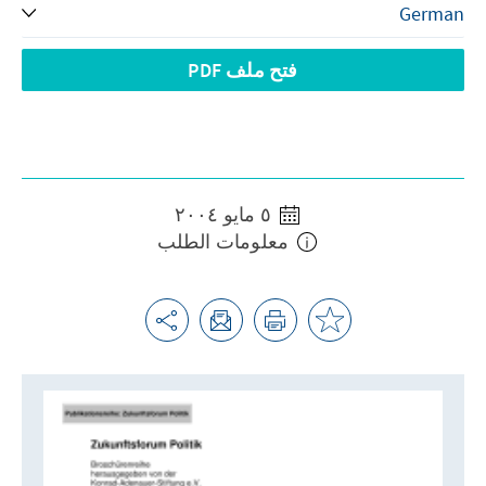
فتح ملف PDF
٥ مايو ٢٠٠٤
معلومات الطلب