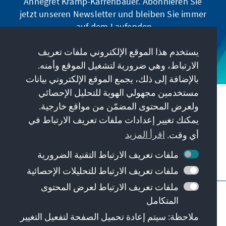
Annegret Kramp-Karrenbauer. Abonnieren Sie
jetzt unseren Newsletter und bleiben Sie immer
auf dem Laufenden.
يستخدم هذا الموقع الإلكتروني ملفات تعريف
Jetzt abonnieren
الارتباط، وهي ضرورية لتشغيل الموقع وأمنه.
بالإضافة إلى ذلك، يجمع الموقع الإلكتروني بيانات
مستخدمين مجهولي الهوية للتحليل الإحصائي
مهمتنا
ولعرض المحتوى المضمّن من مواقع خارجية.
يمكنك تغيير إعدادات ملفات تعريف الارتباط في
معلومات الاتصال
أي وقت.
اقرأ المزيد
ملفات تعريف الارتباط التقنية الضرورية
عروض أخرى من المؤسسة
ملفات تعريف الارتباط للتحليلات الإحصائية
ملفات تعريف الارتباط لعرض المحتوى
النبذة القانونية
حماية البيانات
شروط الاستخدام
المتكامل
Barriere melden
Erklärung zur Barrierefreiheit
ملاحظة: سيتم إعادة تحميل الصفحة لتفعيل التغيير
خريطة الموقع