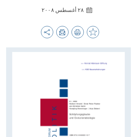
٢٨ أغسطس ٢٠٠٨