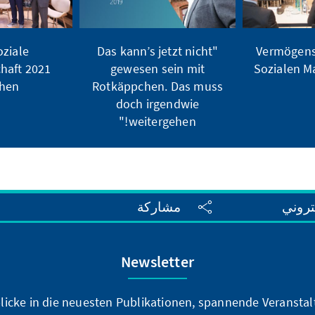
oziale
"Das kann’s jetzt nicht
Vermögensp
haft 2021
gewesen sein mit
Sozialen M
ehen
Rotkäppchen. Das muss
doch irgendwie
weitergehen!"
تروني
مشاركة
Newsletter
blicke in die neuesten Publikationen, spannende Veransta