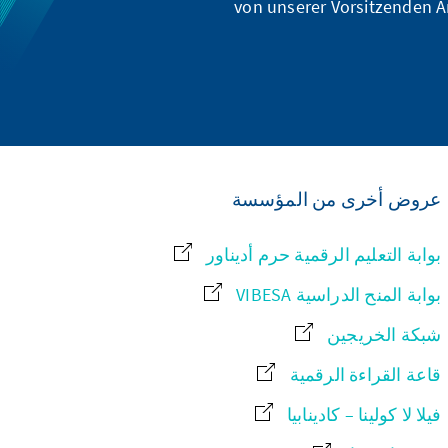
von unserer Vorsitzenden A
عروض أخرى من المؤسسة
بوابة التعليم الرقمية حرم أديناور
بوابة المنح الدراسية VIBESA
شبكة الخريجين
قاعة القراءة الرقمية
فيلا لا كولينا – كادينابيا