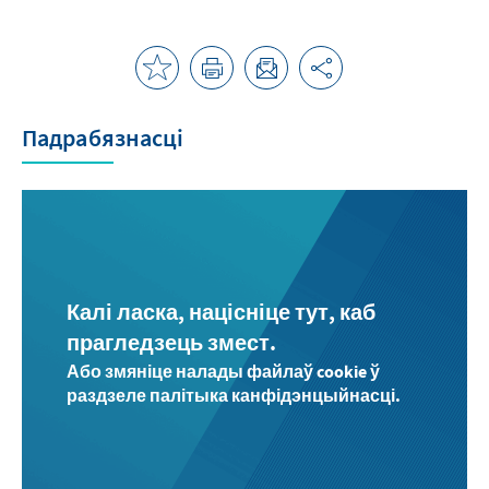
Падрабязнасці
Калі ласка, націсніце тут, каб
прагледзець змест.
Або змяніце налады файлаў cookie ў
раздзеле палітыка канфідэнцыйнасці.