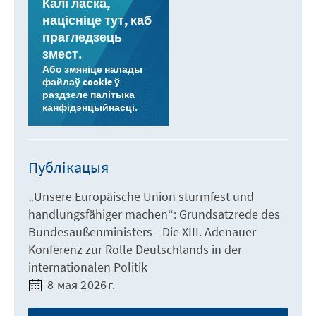
Калі ласка,
націсніце тут, каб
прагледзець
змест.
Або змяніце налады
файлаў cookie ў
раздзеле палітыка
канфідэнцыйнасці.
Публікацыя
„Unsere Europäische Union sturmfest und
handlungsfähiger machen“: Grundsatzrede des
Bundesaußenministers - Die XIII. Adenauer
Konferenz zur Rolle Deutschlands in der
internationalen Politik
8 мая 2026 г.