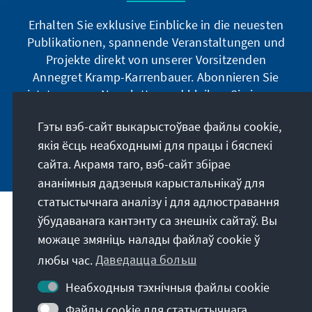
Erhalten Sie exklusive Einblicke in die neuesten
Publikationen, spannende Veranstaltungen und
Projekte direkt von unserer Vorsitzenden
Annegret Kramp-Karrenbauer. Abonnieren Sie
jetzt unseren Newsletter und bleiben Sie immer
auf dem Laufenden.
Гэты вэб-сайт выкарыстоўвае файлы cookie,
якія ёсць неабходнымі для працы і бяспекі
Jetzt abonnieren
сайта. Акрамя таго, вэб-сайт збірае
ананімныя дадзеныя карыстальнікаў для
статыстычнага аналізу і для адлюстравання
ўбудаванага кантэнту са знешніх сайтаў. Вы
Наша місія
можаце змяніць налады файлаў cookie ў
любы час.
Даведацца больш
Кантакт
Неабходныя тэхнічныя файлы cookie
Іншыя прапановы ад фундацыі
Файлы cookie для статыстычнага