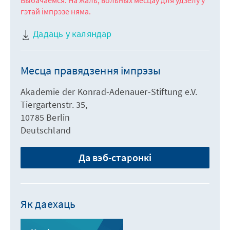
Выбачаемся. На жаль, вольных месцаў для ўдзелу ў
гэтай імпрэзе няма.
Дадаць у каляндар
Месца правядзення імпрэзы
Akademie der Konrad-Adenauer-Stiftung e.V.
Tiergartenstr. 35,
10785 Berlin
Deutschland
Да вэб-старонкі
Як даехаць