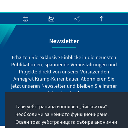
Newsletter
Erhalten Sie exklusive Einblicke in die neuesten
Publikationen, spannende Veranstaltungen und
Projekte direkt von unserer Vorsitzenden
Annegret Kramp-Karrenbauer. Abonnieren Sie
jetzt unseren Newsletter und bleiben Sie immer
auf dem Laufenden.
Тази уебстраница използва „бисквитки“,
Jetzt abonnieren
необходими за нейното функциониране.
Освен това уебстраницата събира анонимни