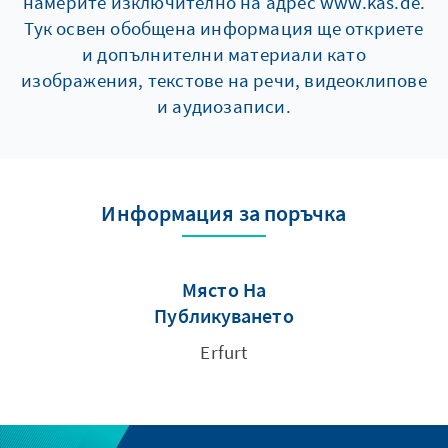
намерите изключително на адрес www.kas.de.
Тук освен обобщена информация ще откриете
и допълнителни материали като
изображения, текстове на речи, видеоклипове
и аудиозаписи.
Информация за поръчка
Място На
Публикуването
Erfurt