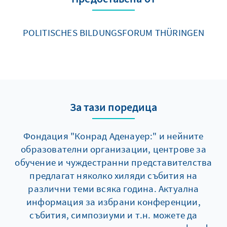
POLITISCHES BILDUNGSFORUM THÜRINGEN
За тази поредица
Фондация "Конрад Аденауер:" и нейните
образователни организации, центрове за
обучение и чуждестранни представителства
предлагат няколко хиляди събития на
различни теми всяка година. Актуална
информация за избрани конференции,
събития, симпозиуми и т.н. можете да