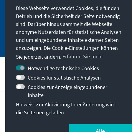
Auslandsinformationen abonnieren: Sie können
Diese Webseite verwendet Cookies, die für den
die Ai digital über den deutschsprachigen
Newsletter, oder als Printprodukt in deutscher
Betrieb und die Sicherheit der Seite notwendig
und englischer Sprache beziehen.
sind. Darüber hinaus sammelt die Webseite
anonyme Nutzerdaten für statistische Analysen
Jetzt abonnieren
und um eingebundene Inhalte externer Seiten
anzuzeigen. Die Cookie-Einstellungen können
Sie jederzeit ändern.
Erfahren Sie mehr
Notwendige technische Cookies
Cookies für statistische Analysen
Besuchen Sie auch
Cookies zur Anzeige eingebundener
Inhalte
Impressum
Datenschutz
Hinweis: Zur Aktivierung Ihrer Änderung wird
Nutzungsbedingungen
die Seite neu geladen
Erklärung zur Barrierefreiheit
Barriere melden
© Konrad-Adenauer-Stiftung e.V. 2026
Alle