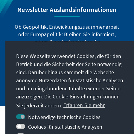
Newsletter Auslandsinformationen
Ob Geopolitik, Entwicklungszusammenarbeit
oder Europapolitik: Bleiben Sie informiert,
indem Sie jetzt kostenlos die
Auslandsinformationen abonnieren: Sie können
Diese Webseite verwendet Cookies, die für den
die Ai digital über den deutschsprachigen
Betrieb und die Sicherheit der Seite notwendig
Newsletter, oder als Printprodukt in deutscher
und englischer Sprache beziehen.
sind. Darüber hinaus sammelt die Webseite
anonyme Nutzerdaten für statistische Analysen
Jetzt abonnieren
und um eingebundene Inhalte externer Seiten
anzuzeigen. Die Cookie-Einstellungen können
Sie jederzeit ändern.
Erfahren Sie mehr
Notwendige technische Cookies
Cookies für statistische Analysen
Besuchen Sie auch