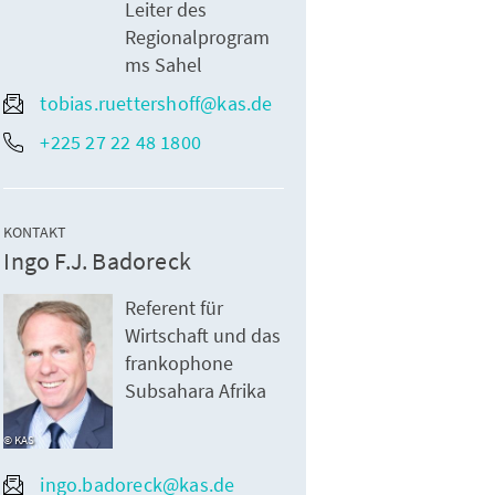
Leiter des
Regionalprogram
ms Sahel
tobias.ruettershoff@kas.de
+225 27 22 48 1800
KONTAKT
Ingo F.J. Badoreck
Referent für
Wirtschaft und das
frankophone
Subsahara Afrika
KAS
ingo.badoreck@kas.de