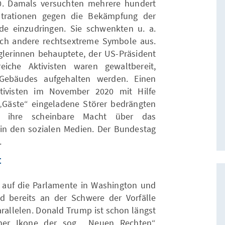
0. Damals versuchten mehrere hundert
rationen gegen die Bekämpfung der
e einzudringen. Sie schwenkten u. a.
rch andere rechtsextreme Symbole aus.
eglerinnen behauptete, der US-Präsident
eiche Aktivisten waren gewaltbereit,
ebäudes aufgehalten werden. Einen
tivisten im November 2020 mit Hilfe
 „Gäste“ eingeladene Störer bedrängten
en ihre scheinbare Macht über das
in den sozialen Medien. Der Bundestag
.
t
 auf die Parlamente in Washington und
d bereits an der Schwere der Vorfälle
Parallelen. Donald Trump ist schon längst
ner Ikone der sog. „Neuen Rechten“