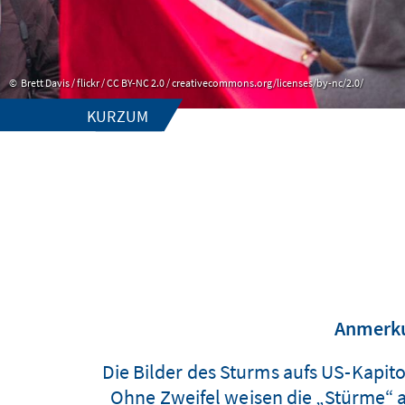
Brett Davis / flickr / CC BY-NC 2.0 / creativecommons.org/licenses/by-nc/2.0/
KURZUM
Anmerku
Die Bilder des Sturms aufs US-Kapit
Ohne Zweifel weisen die „Stürme“ a