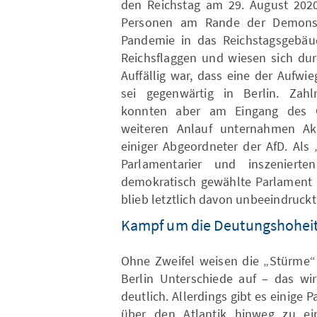
den Reichstag am 29. August 202
Personen am Rande der Demonst
Pandemie in das Reichstagsgebäud
Reichsflaggen und wiesen sich du
Auffällig war, dass eine der Aufwi
sei gegenwärtig in Berlin. Zahlr
konnten aber am Eingang des G
weiteren Anlauf unternahmen Ak
einiger Abgeordneter der AfD. Als
Parlamentarier und inszeniert
demokratisch gewählte Parlament 
blieb letztlich davon unbeeindruckt
Kampf um die Deutungshohei
Ohne Zweifel weisen die „Stürme“
Berlin Unterschiede auf – das wir
deutlich. Allerdings gibt es einige 
über den Atlantik hinweg zu ei