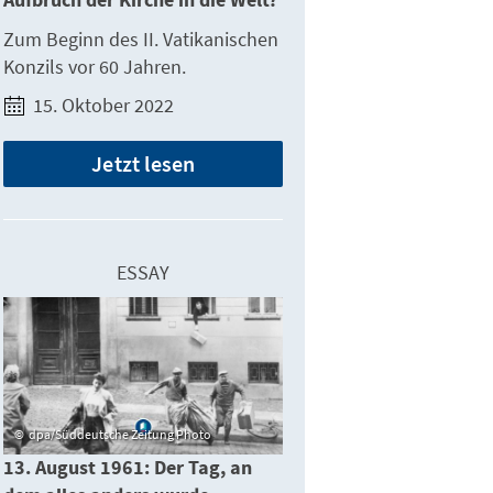
Aufbruch der Kirche in die Welt?
Zum Beginn des II. Vatikanischen
Konzils vor 60 Jahren.
15. Oktober 2022
Jetzt lesen
ESSAY
dpa/Süddeutsche Zeitung Photo
13. August 1961: Der Tag, an