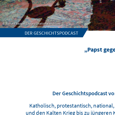
Ronald Reagan Library / National Archives
DER GESCHICHTSPODCAST
„Papst gege
Der Geschichtspodcast von
Katholisch, protestantisch, nationa
und den Kalten Krieg bis zu jüngeren