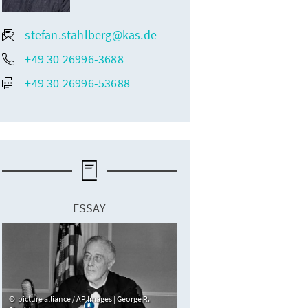
stefan.stahlberg@kas.de
+49 30 26996-3688
+49 30 26996-53688
ESSAY
picture alliance / AP Images | George R.