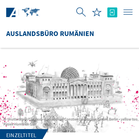
Zum Hauptinhalt springen
AUSLANDSBÜRO RUMÄNIEN
shutterstock/Carabus • Karl-Michael Constien und racken GmbH, Berlin • yellow too,
Pasiek Horntrich GbR
EINZELTITEL