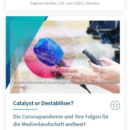
Daphne Wolter
16. Juni 2021
Monitor
Kadmy/Adobe Stock (cover image) & ArtistMef/Creative Market (plastic
textures)
Catalyst or Destabiliser?
Die Coronapandemie und ihre Folgen für
die Medienlandschaft weltweit