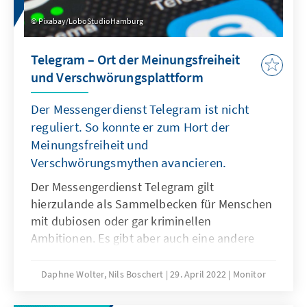
Pixabay/LoboStudioHamburg
Telegram – Ort der Meinungsfreiheit
und Verschwörungsplattform
Der Messengerdienst Telegram ist nicht
reguliert. So konnte er zum Hort der
Meinungsfreiheit und
Verschwörungsmythen avancieren.
Der Messengerdienst Telegram gilt
hierzulande als Sammelbecken für Menschen
mit dubiosen oder gar kriminellen
Ambitionen. Es gibt aber auch eine andere
Seite: Für die Menschen in der Ukraine ist
Telegram in Zeiten des Krieges zur
Daphne Wolter, Nils Boschert
29. April 2022
Monitor
wichtigsten Informationsquelle geworden.
Über 1,5 Millionen Menschen verfolgen die