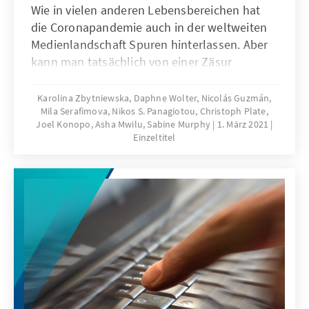
Wie in vielen anderen Lebensbereichen hat
die Coronapandemie auch in der weltweiten
Medienlandschaft Spuren hinterlassen. Aber
kann man tatsächlich von einer Zäsur
sprechen oder hat die Pandemie nur
bestehende Trends verstärkt? Hat sie nur
Karolina Zbytniewska, Daphne Wolter, Nicolás Guzmán,
Mila Serafimova, Nikos S. Panagiotou, Christoph Plate,
Verwüstung angerichtet oder hat sie auch
Joel Konopo, Asha Mwilu, Sabine Murphy
1. März 2021
neue Chancen geschaffen und die Spreu vom
Einzeltitel
Weizen getrennt? Elf Autorinnen und Autoren
aus neun Regionen haben sich dieser Fragen
angenommen.