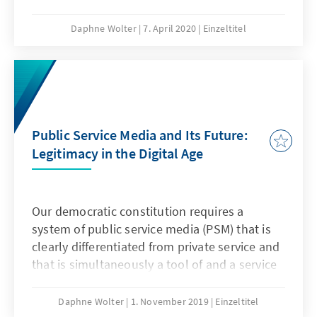
Alltag wird gerne der Begriff „Fake News“ für
alles verwendet, was uns irgendwie falsch
Daphne Wolter
7. April 2020
Einzeltitel
oder dubios erscheint. Leider ist der Begriff so
zu einem politischen Kampfbegriff geworden
(„You are fake news!“). Der wissenschaftliche
Überbegriff lautet daher „Desinformation“,
Fake News sind diesem untergeordnet und
eine von vielen Manipulationsarten.
Public Service Media and Its Future:
Legitimacy in the Digital Age
Our democratic constitution requires a
system of public service media (PSM) that is
clearly differentiated from private service and
that is simultaneously a tool of and a service
provider for democracy.
Daphne Wolter
1. November 2019
Einzeltitel