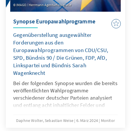
IMAGO / Herrmann Agenturfotografie
Synopse Europawahlprogramme
Gegenüberstellung ausgewählter
Forderungen aus den
Europawahlprogrammen von CDU/CSU,
SPD, Bündnis 90 / Die Grünen, FDP, AfD,
Linkspartei und Bündnis Sarah
Wagenknecht
Bei der folgenden Synopse wurden die bereits
veröffentlichten Wahlprogramme
verschiedener deutscher Parteien analysiert
und entlang acht inhaltlicher Felder und
hierin enthaltener Unterthemen verglichen.
Daphne Wolter, Sebastian Weise
6. März 2024
Monitor