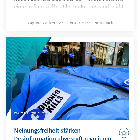
ein rein finanzielles Thema für uns sind, wirkt
sich politische Werbung auf unsere
Meinungsbildung aus.
Daphne Wolter
22. Februar 2022
Politsnack
Jim Bourg, Reuters
Meinungsfreiheit stärken –
Desinformation abgestuft regulieren