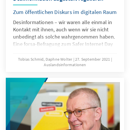
Zum öffentlichen Diskurs im digitalen Raum
Desinformationen – wir waren alle einmal in
Kontakt mit ihnen, auch wenn wir sie nicht
unbedingt als solche wahr­genommen haben.
Eine forsa-Befragung zum Safer Internet Day
2021 hat ergeben, dass 83 Prozent der jungen
Nutzer­innen und Nutzer zwischen 14 und 24
Tobias Schmid, Daphne Wolter
27. September 2021
Auslandsinformationen
Jahren bereits Falsch­nachrichten in sozialen
Netzwerken begegnet sind. Doch worüber
reden wir, wenn wir von Desinformationen
oder Fake News sprechen? Wie viel muss eine
Demokratie aushalten können, damit sie nicht
als instabil bezeichnet wird? Und ab wann
bedarf es eines regulatorischen Eingriffs, um
sie und den für sie so notwendigen
Meinungsbildungsprozess zu schützen?