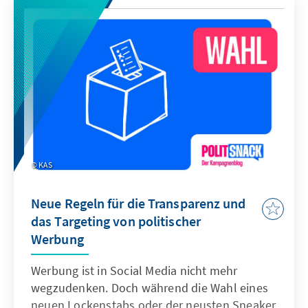
Ansprachen des ukrainischen Präsidenten
Wolodymyr Selenskyj. Der vorliegende
Monitor erklärt Telegram und analysiert den
schwierigen Spagat zwischen
Meinungsfreiheit und Desinformation.
KAS
Neue Regeln für die Transparenz und
das Targeting von politischer
Werbung
Werbung ist in Social Media nicht mehr
wegzudenken. Doch während die Wahl eines
neuen Lockenstabs oder der neusten Sneaker