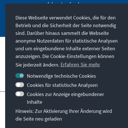
auf dem Laufenden.
Diese Webseite verwendet Cookies, die für den
Jetzt abonnieren
Betrieb und die Sicherheit der Seite notwendig
sind. Darüber hinaus sammelt die Webseite
anonyme Nutzerdaten für statistische Analysen
und um eingebundene Inhalte externer Seiten
Unser Auftrag
anzuzeigen. Die Cookie-Einstellungen können
Sie jederzeit ändern.
Erfahren Sie mehr
Kontakt
Notwendige technische Cookies
Weitere Angebote der Stiftung
Cookies für statistische Analysen
Cookies zur Anzeige eingebundener
Impressum
Datenschutz
Inhalte
Nutzungsbedingungen
Hinweis: Zur Aktivierung Ihrer Änderung wird
Erklärung zur Barrierefreiheit
Barriere melden
die Seite neu geladen
Sitemap