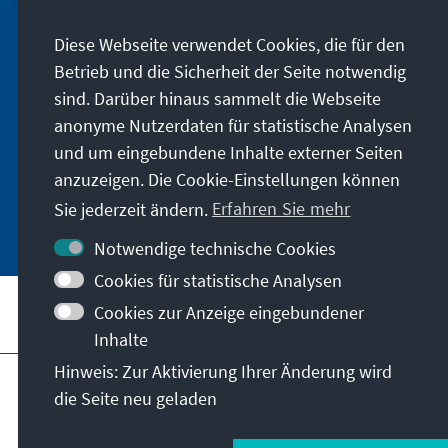
Wir informieren Sie über Neuigkeiten rund um
Diese Webseite verwendet Cookies, die für den
unser Archiv, geben Hinweise zu unseren
Betrieb und die Sicherheit der Seite notwendig
zeithistorisch-politischen Veranstaltungen und
sind. Darüber hinaus sammelt die Webseite
machen Sie auf neu erschienene Publikationen
anonyme Nutzerdaten für statistische Analysen
und Formate aufmerksam. Der Newsletter
und um eingebundene Inhalte externer Seiten
erscheint vier- bis fünfmal im Jahr.
anzuzeigen. Die Cookie-Einstellungen können
Sie jederzeit ändern.
Erfahren Sie mehr
Jetzt abonnieren
Notwendige technische Cookies
Cookies für statistische Analysen
Cookies zur Anzeige eingebundener
Besuchen Sie auch
Inhalte
Hinweis: Zur Aktivierung Ihrer Änderung wird
Impressum
Datenschutz
Nutzungsbedinungen
die Seite neu geladen
Erklärung zur Barrierefreiheit
Barriere melden
© Konrad-Adenauer-Stiftung e.V. 2026