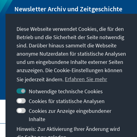
Newsletter Archiv und Zeitgeschichte
Wir informieren Sie über Neuigkeiten rund um
Diese Webseite verwendet Cookies, die für den
unser Archiv, geben Hinweise zu unseren
Betrieb und die Sicherheit der Seite notwendig
zeithistorisch-politischen Veranstaltungen und
sind. Darüber hinaus sammelt die Webseite
machen Sie auf neu erschienene Publikationen
anonyme Nutzerdaten für statistische Analysen
und Formate aufmerksam. Der Newsletter
und um eingebundene Inhalte externer Seiten
erscheint vier- bis fünfmal im Jahr.
anzuzeigen. Die Cookie-Einstellungen können
Sie jederzeit ändern.
Erfahren Sie mehr
Jetzt abonnieren
Notwendige technische Cookies
Cookies für statistische Analysen
Cookies zur Anzeige eingebundener
Besuchen Sie auch
Inhalte
Hinweis: Zur Aktivierung Ihrer Änderung wird
Impressum
Datenschutz
Nutzungsbedinungen