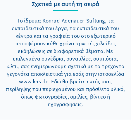
Σχετικά με αυτή τη σειρά
Το ίδρυμα Konrad-Adenauer-Stiftung, τα
εκπαιδευτικά του έργα, τα εκπαιδευτικά του
κέντρα και τα γραφεία του στο εξωτερικό
προσφέρουν κάθε χρόνο αρκετές χιλιάδες
εκδηλώσεις σε διαφορετικά θέματα. Με
επιλεγμένα συνέδρια, συναυλίες, συμπόσια,
κ.λπ., σας ενημερώνουμε σχετικά με τα τρέχοντα
γεγονότα αποκλειστικά για εσάς στην ιστοσελίδα
www.kas.de. Εδώ θα βρείτε εκτός μιας
περίληψης του περιεχομένου και πρόσθετο υλικό,
όπως φωτογραφίες, ομιλίες, βίντεο ή
ηχογραφήσεις.