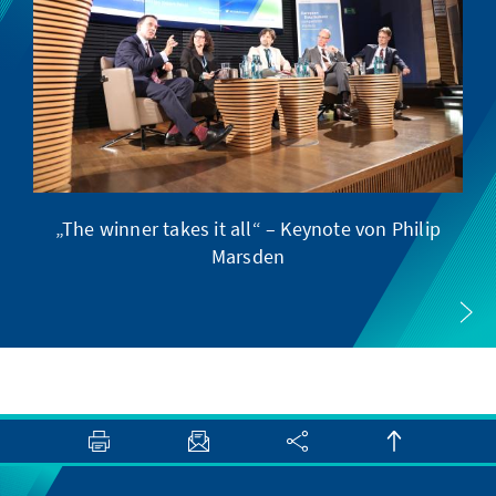
„The winner takes it all“ – Keynote von Philip
E
Marsden