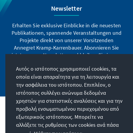
Newsletter
Erhalten Sie exklusive Einblicke in die neuesten
Publikationen, spannende Veranstaltungen und
Projekte direkt von unserer Vorsitzenden
Annegret Kramp-Karrenbauer. Abonnieren Sie
jetzt unseren Newsletter und bleiben Sie immer
auf dem Laufenden.
Αυτός ο ιστότοπος χρησιμοποιεί cookies, τα
οποία είναι απαραίτητα για τη λειτουργία και
Jetzt abonnieren
την ασφάλεια του ιστότοπου. Επιπλέον, ο
ιστότοπος συλλέγει ανώνυμα δεδομένα
χρηστών για στατιστικές αναλύσεις και για την
προβολή ενσωματωμένου περιεχομένου από
Την παραγγελία μας
εξωτερικούς ιστότοπους. Μπορείτε να
αλλάξετε τις ρυθμίσεις των cookies ανά πάσα
Επικοινωνία