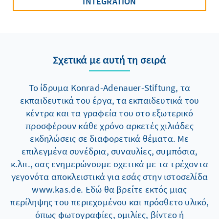
INTEGRATION
Σχετικά με αυτή τη σειρά
Το ίδρυμα Konrad-Adenauer-Stiftung, τα
εκπαιδευτικά του έργα, τα εκπαιδευτικά του
κέντρα και τα γραφεία του στο εξωτερικό
προσφέρουν κάθε χρόνο αρκετές χιλιάδες
εκδηλώσεις σε διαφορετικά θέματα. Με
επιλεγμένα συνέδρια, συναυλίες, συμπόσια,
κ.λπ., σας ενημερώνουμε σχετικά με τα τρέχοντα
γεγονότα αποκλειστικά για εσάς στην ιστοσελίδα
www.kas.de. Εδώ θα βρείτε εκτός μιας
περίληψης του περιεχομένου και πρόσθετο υλικό,
όπως φωτογραφίες, ομιλίες, βίντεο ή